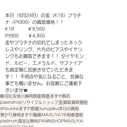
本日（6月24日）の金（K18）プラチ
ナ（Pt900）の買取価格！！ 
K18　　　￥9,560
Pt900　　￥4,850 
金やプラチナの切れてしまったネック
レスやリング、片方のピアスやイヤリ
ングもお買取できます！！ ダイヤモン
ド、ルビー、エメラルド、サファイア
も査定額に反映させていただきま
す！！ 不明点や気になること、些細な
事でも構いません。お気軽にご連絡下
さいませ☎
駿河区
安倍川
静岡質屋
質屋
ますや質店
pawnshop
リサイクルショップ
金
買取
買取価格
shizuoka
ますや質屋
surugaku
本日の買取
預かり
静岡ますや
融資
MASUYA78
相場
価格
platinum
査定は無料
PAWNSHOPMASUYA