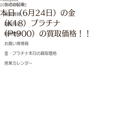
全ての記事
2024年6月24日
本日（6月24日）の金
最新情報
（K18）プラチナ
買取商品
（Pt900）の買取価格！！
販売商品
お買い得情報
金・プラチナ本日の買取価格
営業カレンダー