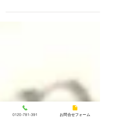
格！
本日（5月12日）の金（K18）プラチナ
（Pt900）の買取価格！ K18 ￥19,200/g
Pt900 ￥10,200/g ※当日中でも相場の乱高下に
より、買取価格を変更する場合がありますので、
ご理解賜りますようお願い申し上げます ※相場の
乱高下により相場が落ち着かないため、表示価格
での買取ができない場合がありますので、お問い
合わせくださいますようお願い申し上げます ※土
日祝日のお買取りですが、品物によってお取り扱
いできない場合がございます。ご来店前にお問い
合わせくださいませ 金やプラチナの切れてしまっ
たネックレスやリング、片方のピアスやイヤリン
グもお買取できます！！ ダイヤモンド、ルビー、
エメラルド、サファイアも査定額に反映させてい
ただきます！！ 不明点や気になること、些細な事
0120-781-391
お問合せフォーム
でも構いません。お気軽にご連絡下さいませ☎