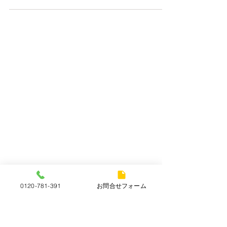
本日（12月15日）の金（K18）プラチナ
（Pt900）の買取価格！ K18 ￥17,200/g
Pt900 ￥8,200/g 金やプラチナの切れてしまった
ネックレスやリング、片方のピアスやイヤリング
もお買取できます！！ ダイヤモンド、ルビー、エ
メラルド、サファイアも査定額に反映させていた
だきます！！ 不明点や気になること、些細な事で
も構いません。お気軽にご連絡下さいませ☎でも
構いません。お気軽にご連絡下さいませ☎
0120-781-391
お問合せフォーム