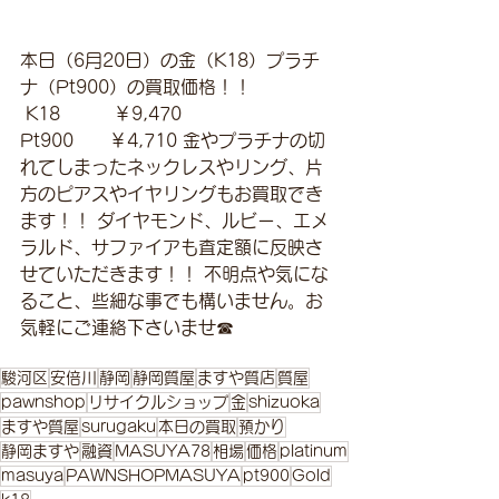
本日（6月20日）の金（K18）プラチ
ナ（Pt900）の買取価格！！
 K18　　　￥9,470 
Pt900　　￥4,710 金やプラチナの切
れてしまったネックレスやリング、片
方のピアスやイヤリングもお買取でき
ます！！ ダイヤモンド、ルビー、エメ
ラルド、サファイアも査定額に反映さ
せていただきます！！ 不明点や気にな
ること、些細な事でも構いません。お
気軽にご連絡下さいませ☎
駿河区
安倍川
静岡
静岡質屋
ますや質店
質屋
pawnshop
リサイクルショップ
金
shizuoka
ますや質屋
surugaku
本日の買取
預かり
静岡ますや
融資
MASUYA78
相場
価格
platinum
masuya
PAWNSHOPMASUYA
pt900
Gold