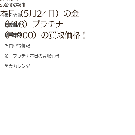
全ての記事
2024年5月24日
本日（5月24日）の金
最新情報
（K18）プラチナ
買取商品
（Pt900）の買取価格！
販売商品
お買い得情報
金・プラチナ本日の買取価格
営業カレンダー