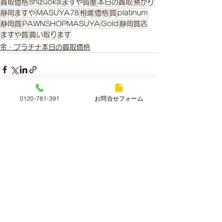
買取価格
shizuoka
ますや質屋
本日の買取
預かり
静岡ますや
MASUYA78
相場
価格
質
platinum
静岡質
PAWNSHOPMASUYA
Gold
静岡質店
ますや質
買い取ります
金・プラチナ本日の買取価格
0120-781-391
お問合せフォーム
すべて表示
最新記事