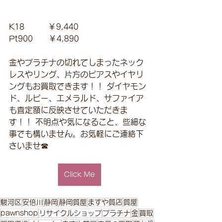
K18　　　￥9,440 
Pt900　　￥4,890
金やプラチナの切れてしまったネック
レスやリング、片方のピアスやイヤリ
ングもお買取できます！！ ダイヤモン
ド、ルビー、エメラルド、サファイア
も査定額に反映させていただきま
す！！ 不明点や気になること、些細な
事でも構いません。お気軽にご連絡下
さいませ☎
Click Me
駿河区
安倍川
静岡
静岡質屋
ますや質店
質屋
pawnshop
リサイクルショップ
プラチナ
金
買取