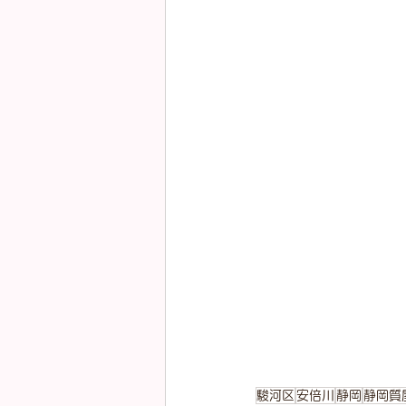
駿河区
安倍川
静岡
静岡質