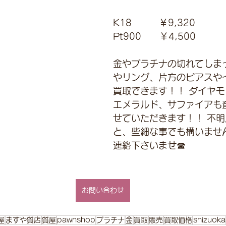
K18　　　￥9,320 
Pt900　　￥4,500
金やプラチナの切れてしま
やリング、片方のピアスや
買取できます！！ ダイヤ
エメラルド、サファイアも
せていただきます！！ 不
と、些細な事でも構いませ
連絡下さいませ☎
お問い合わせ
屋
ますや質店
質屋
pawnshop
プラチナ
金
買取
販売
買取価格
shizuoka