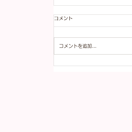
コメント
コメントを追加…
本日（8月4日）の金
（K18）プラチナ
（Pt900）の買取価格！