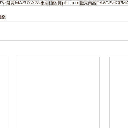
すや
融資
MASUYA78
相場
価格
質
platinum
販売商品
PAWNSHOPM
価格