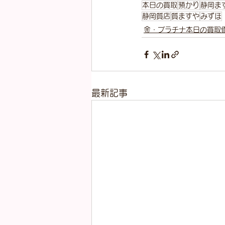
本日の買取
預かり
静岡ま
静岡質店
質ますや
みずほ
金・プラチナ本日の買取
最新記事