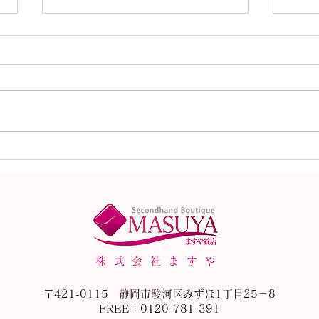
本日（8月1日）の金
本日
（K18）プラチナ
（K
（Pt900）の買取価格！
（P
株式会社ますや
〒421-0115 静岡市駿河区みずほ1丁目25－8
FREE：0120-781-391