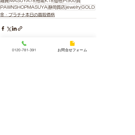
融資
MASUYA78
相場
K18
価格
Pt900
質
PAWNSHOPMASUYA
静岡質店
jewelry
GOLD
金・プラチナ本日の買取価格
0120-781-391
お問合せフォーム
すべて表示
最新記事