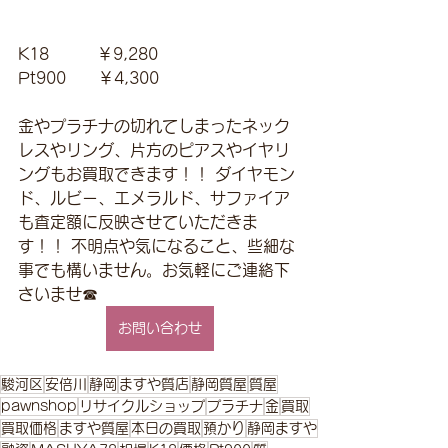
K18　　　￥9,280 
Pt900　　￥4,300
金やプラチナの切れてしまったネック
レスやリング、片方のピアスやイヤリ
ングもお買取できます！！ ダイヤモン
ド、ルビー、エメラルド、サファイア
も査定額に反映させていただきま
す！！ 不明点や気になること、些細な
事でも構いません。お気軽にご連絡下
さいませ☎
お問い合わせ
駿河区
安倍川
静岡
ますや質店
静岡質屋
質屋
pawnshop
リサイクルショップ
プラチナ
金
買取
買取価格
ますや質屋
本日の買取
預かり
静岡ますや