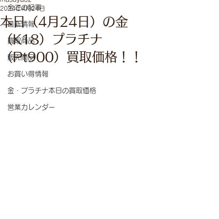
全ての記事
2024年4月24日
本日（4月24日）の金
最新情報
（K18）プラチナ
買取商品
（Pt900）買取価格！！
販売商品
お買い得情報
金・プラチナ本日の買取価格
営業カレンダー