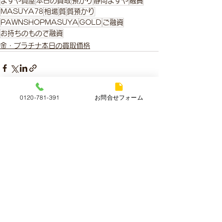
ますや質屋
本日の買取
預かり
静岡ますや
融資
MASUYA78
相場
質
質預かり
PAWNSHOPMASUYA
GOLD
ご融資
お持ちのもので融資
金・プラチナ本日の買取価格
0120-781-391
お問合せフォーム
すべて表示
最新記事