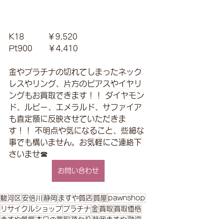
K18　　　￥9,520 
Pt900　　￥4,410
金やプラチナの切れてしまったネック
レスやリング、片方のピアスやイヤリ
ングもお買取できます！！ ダイヤモン
ド、ルビー、エメラルド、サファイア
も査定額に反映させていただきま
す！！ 不明点や気になること、些細な
事でも構いません。お気軽にご連絡下
さいませ☎
お問い合わせ
駿河区
安倍川
静岡
ますや質店
質屋
pawnshop
リサイクルショップ
プラチナ
金
買取
買取価格