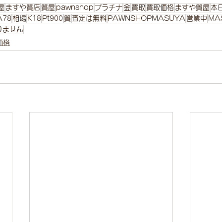
屋
ますや質店
質屋
pawnshop
プラチナ
金
買取
買取価格
ますや質屋
本
A78
相場
K18
Pt900
質
査定は無料
PAWNSHOPMASUYA
営業中
MA
りません
価格