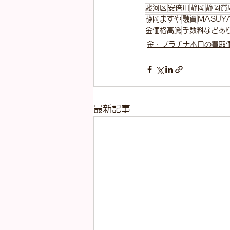
駿河区
安倍川
静岡
静岡質
静岡ますや
融資
MASUY
金価格高騰
手数料などあ
金・プラチナ本日の買取
最新記事