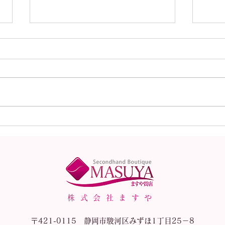
本日（8月1日）の金
本日
（K18）プラチナ
（K
（Pt900）の買取価格！
（P
株式会社ますや
〒421-0115 静岡市駿河区みずほ1丁目25－8