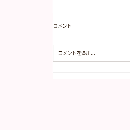
コメント
コメントを追加…
本日（8月4日）の金
（K18）プラチナ
（Pt900）の買取価格！