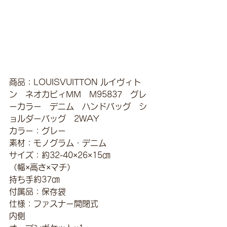
商品：LOUISVUITTON ルイヴィト
ン　ネオカビィMM　M95837　グレ
ーカラー　デニム　ハンドバッグ　シ
ョルダーバッグ　2WAY
カラー：グレー
素材：モノグラム・デニム
サイズ：約32-40×26×15㎝
（幅×高さ×マチ）
持ち手約37㎝
付属品：保存袋
仕様：ファスナー開閉式
内側