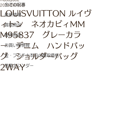
全ての記事
2024年6月5日
LOUISVUITTON ルイヴ
最新情報
ィトン ネオカビィMM
買取商品
M95837 グレーカラ
販売商品
ー デニム ハンドバッ
お買い得情報
グ ショルダーバッグ
金・プラチナ本日の買取価格
2WAY
営業カレンダー