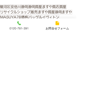
駿河区
安倍川
静岡
静岡質屋
ますや質店
質屋
リサイクルショップ
販売
ますや質屋
静岡ますや
MASUYA78
価格
バッグ
ルイヴィトン
LOUISVUITTON
bag
ハンドバッグ
2WAYバッグ
ネオカビィMM
M95837
モノグラムデニム
0120-781-391
お問合せフォーム
ネオカビィ
ルイヴィトンネオカビィ
販売商品
すべて表示
最新記事