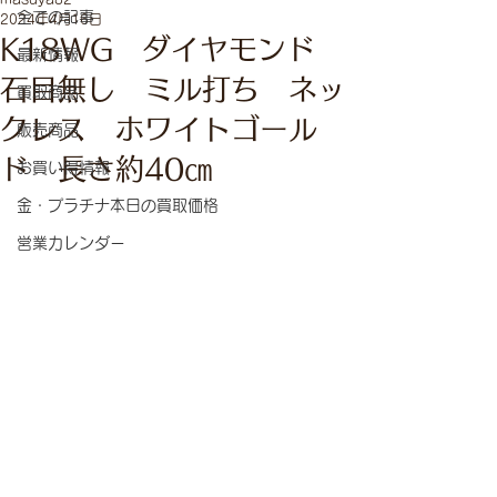
全ての記事
2024年4月16日
K18WG ダイヤモンド
最新情報
石目無し ミル打ち ネッ
買取商品
クレス ホワイトゴール
販売商品
ド 長さ約40㎝
お買い得情報
金・プラチナ本日の買取価格
営業カレンダー