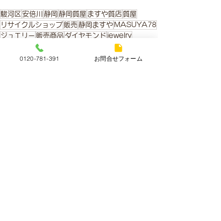
駿河区
安倍川
静岡
静岡質屋
ますや質店
質屋
リサイクルショップ
販売
静岡ますや
MASUYA78
ジュエリー
販売商品
ダイヤモンド
jewelry
店頭販売
ネックレス
K18WG
ホワイトゴールド
necklace
オンライン
diamond
商品
0120-781-391
お問合せフォーム
ミル打ちデザイン
販売商品
すべて表示
最新記事