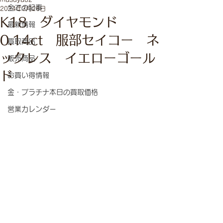
全ての記事
2024年3月26日
K18 ダイヤモンド
最新情報
0.14ct 服部セイコー ネ
買取商品
ックレス イエローゴール
販売商品
ド
お買い得情報
金・プラチナ本日の買取価格
営業カレンダー