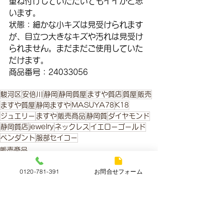
重ね付けしていただいてもイイかと思
います。
状態：細かな小キズは見受けられます
が、目立つ大きなキズや汚れは見受け
られません。まだまだご使用していた
だけます。
商品番号：24033056
駿河区
安倍川
静岡
静岡質屋
ますや質店
質屋
販売
ますや質屋
静岡ますや
MASUYA78
K18
ジュエリー
ますや
販売商品
静岡質
ダイヤモンド
静岡質店
jewelry
ネックレス
イエローゴールド
ペンダント
服部セイコー
販売商品
0120-781-391
お問合せフォーム
すべて表示
最新記事