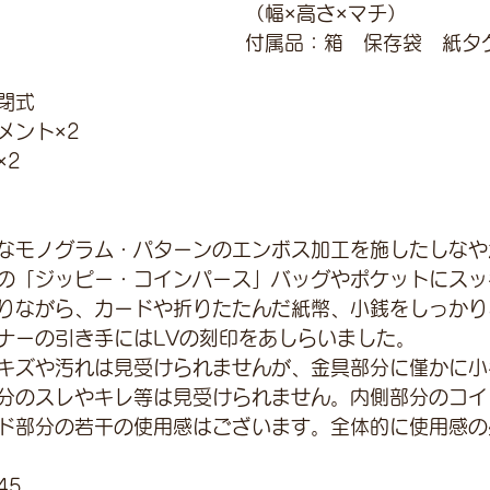
（幅×高さ×マチ）
付属品：箱　保存袋　紙タ
閉式
メント×2
×2
4
なモノグラム・パターンのエンボス加工を施したしなや
の「ジッピー・コインパース」バッグやポケットにスッ
りながら、カードや折りたたんだ紙幣、小銭をしっかり
ナーの引き手にはLVの刻印をあしらいました。
キズや汚れは見受けられませんが、金具部分に僅かに小
分のスレやキレ等は見受けられません。内側部分のコイ
ド部分の若干の使用感はございます。全体的に使用感の
45