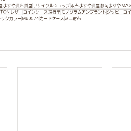
屋
ますや質店
質屋
リサイクルショップ
販売
ますや質屋
静岡ますや
MAS
TTON
レザー
コインケース
現行品
モノグラムアンプラント
ジッピーコ
ラックカラー
M60574
カードケース
ミニ財布