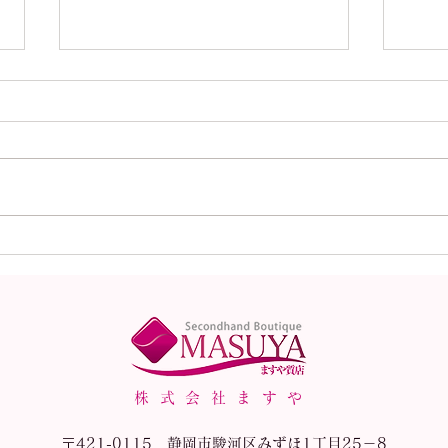
Louis Vuitton ルイヴィト
LO
ン アルマBB M53152
ィト
モノグラム バッグ ショル
コン
ダーバッグ 2WAY モノグ
スカ
ラムキャンバス
株式会社ますや
〒421-0115 静岡市駿河区みずほ1丁目25－8