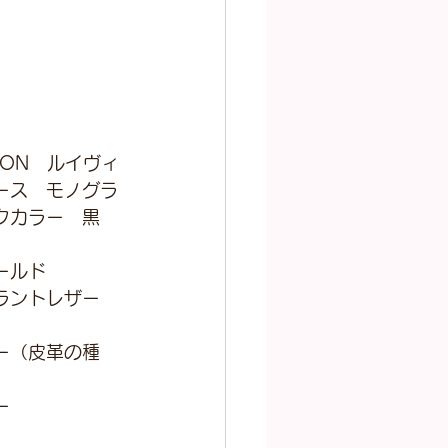
TON　ルイヴィ
ース　モノグラ
クカラー　黒　
ールド
ラントレザー
ー（皮革の種
ー