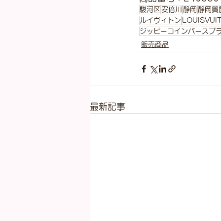
駿河区
安倍川
静岡
静岡質
ルイヴィトン
LOUISVUI
ジッピーコインパースブ
販売商品
最新記事