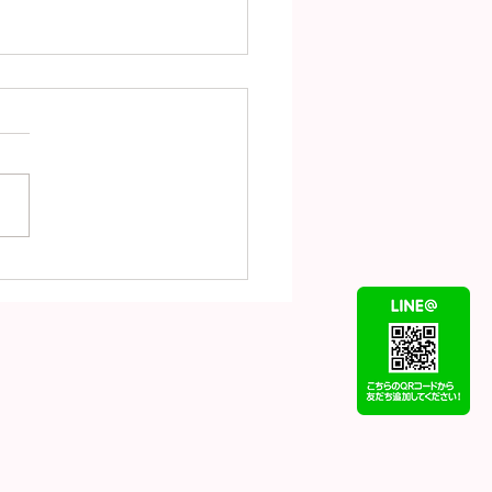
UISVUITTON ルイヴ
ン バンドーモノグラム
フィデンシャル シルク
ーフ M70637