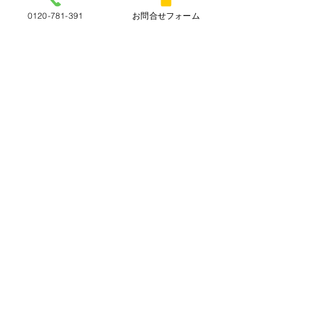
イビサアニマルシリーズ
panda
0120-781-391
お問合せフォーム
販売商品
すべて表示
最新記事