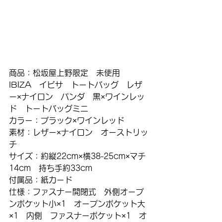
商品：松坂屋上野限定　未使用　
IBIZA　イビサ　トートバッグ　レザ
ー×ナイロン　パンダ　黒×ワインレッ
ド　トートバッグミニ
カラー：ブラック×ワインレッド
素材：レザー×ナイロン　オーストリッ
チ
サイズ：約縦22cm×横38-25cm×マチ
14cm　持ち手約33cm
付属品：紙カード
仕様：ファスナー開閉式　外側オープ
ンポケット小×1　オープンポケット大
×1　内側　ファスナーポケット×1　オ