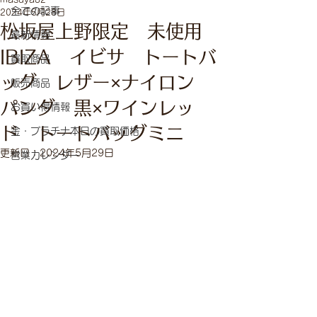
全ての記事
2024年5月28日
松坂屋上野限定 未使用
最新情報
IBIZA イビサ トートバ
買取商品
ッグ レザー×ナイロン
販売商品
パンダ 黒×ワインレッ
お買い得情報
ド トートバッグミニ
金・プラチナ本日の買取価格
更新日：
2024年5月29日
営業カレンダー