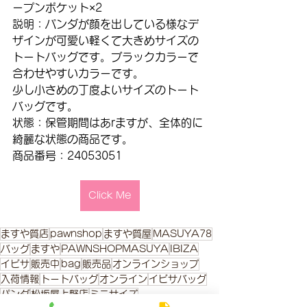
ープンポケット×2
説明：パンダが顔を出している様なデ
ザインが可愛い軽くて大きめサイズの
トートバッグです。ブラックカラーで
合わせやすいカラーです。
少し小さめの丁度よいサイズのトート
バッグです。
状態：保管期間はあrますが、全体的に
綺麗な状態の商品です。
商品番号：24053051
Click Me
ますや質店
pawnshop
ますや質屋
MASUYA78
バッグ
ますや
PAWNSHOPMASUYA
IBIZA
イビサ
販売中
bag
販売品
オンラインショップ
入荷情報
トートバッグ
オンライン
イビサバッグ
パンダ
松坂屋上野店
ミニサイズ