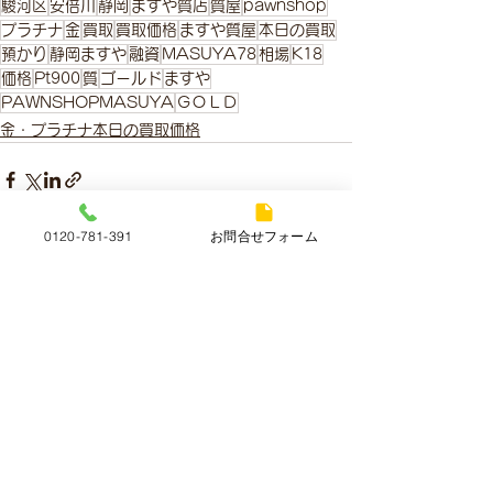
駿河区
安倍川
静岡
ますや質店
質屋
pawnshop
プラチナ
金
買取
買取価格
ますや質屋
本日の買取
預かり
静岡ますや
融資
MASUYA78
相場
K18
価格
Pt900
質
ゴールド
ますや
PAWNSHOPMASUYA
ＧＯＬＤ
金・プラチナ本日の買取価格
0120-781-391
お問合せフォーム
すべて表示
最新記事