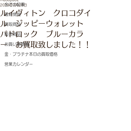
全ての記事
2024年3月28日
ルイヴィトン クロコダイ
最新情報
ル ジッピーウォレット
買取商品
パドロック ブルーカラ
販売商品
ー お買取致しました！！
お買い得情報
金・プラチナ本日の買取価格
営業カレンダー