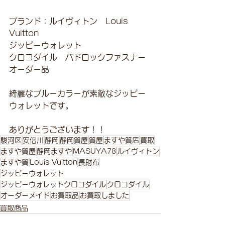
ブランド：ルイヴィトン　Louis 
Vuitton
ジッピーウォレット
クロコダイル　パドロックファスナー
オーダー品
綺麗なブルーカラーが素敵なジッピー
ウォレットです。
ありがとうございます！！
駿河区
安倍川
静岡
静岡質屋
質屋
ますや質店
買取
ますや質屋
静岡ますや
MASUYA78
ルイヴィトン
ますや質
Louis Vuitton
長財布
ジッピーウォレット
ジッピーウォレットクロコダイル
クロコダイル
オーダーメイド
お買取品
お買取しました
買取商品