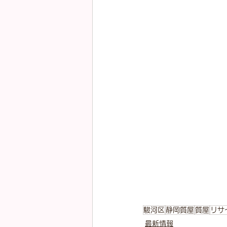
駿河区
静岡質屋
質屋
リサ
最新情報