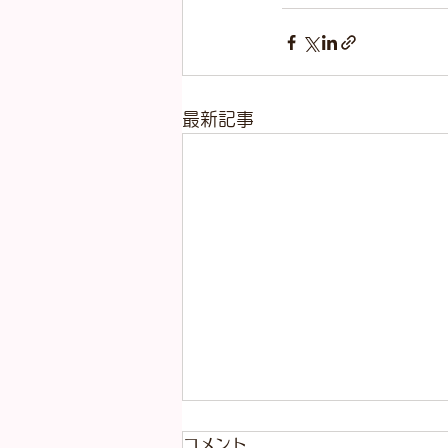
最新記事
８月7、8、9日は連休となり
コメント