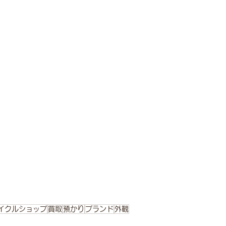
イクルショップ
買取
預かり
ブランド
外観