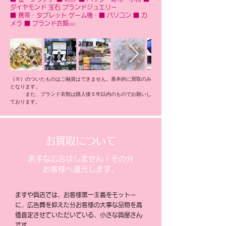
ダイヤモンド 宝石 ブランドジュエリー
■ 携帯・タブレット ゲーム機・■ パソコン ■ カ
メラ ■ ブランド衣類
(※)
（※）のついたものはご融資はできません。基本的に買取のみ
となります。
また、ブランド衣類は購入後５年以内のものでお願いし
ております。
お買取について
派手な広告はしません！その分
お客様へ還元します。
​ますや質店では、お客様第一主義をモットー
に、広告費を抑えた分お客様の大事な品物を高
価査定させていただいている、小さな質屋さん
です。