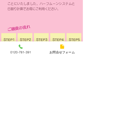
ことにいたしました。ハーフムーンシステムと
日割り計算でお得にご利用ください。
ご融資の流れ
STEP1
STEP2
STEP3
STEP4
STEP5
ご来店
査定
​ご融資
ご返済
​完了
0120-781-391
お問合せフォーム
もっとくわしく
お借入れの方も
売りたい方も、
LINE査定について
とりあえず査定だけでもという方は、