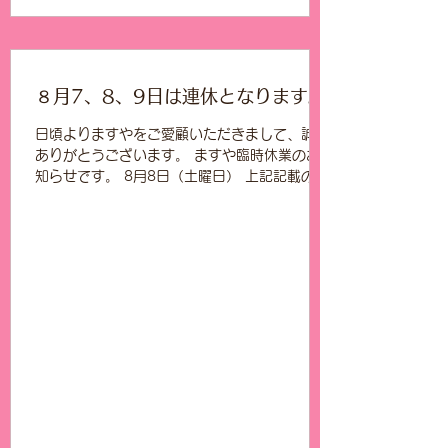
※相場の乱高下により相場が落ち着かないた
め、表示価格での買取ができない場合がありま
すので、お問い合わせくださいますようお願い
申し上げます ※土日祝日のお買取りですが、
品物によってお取り扱いできない場合がござい
８月7、8、9日は連休となります。
ます。ご来店前にお問い合わせくださいませ
金やプラチナの切れてしまったネックレスやリ
日頃よりますやをご愛顧いただきまして、誠に
ング、片方のピアスやイヤリングもお買取でき
ありがとうございます。 ますや臨時休業のお
ます！！ ダイヤモンド、ルビー、エメラル
知らせです。 8月8日（土曜日） 上記記載の日
ド、サファイアも査定額に反映させていただき
にちにお休みをいただきます。 そのため、7日
ます！！ 不明点や気になること、些細な事で
（金曜日）の定休日、9日（日曜日）の定休
も構いません。お気軽にご連絡下さいませ☎
日、とお休みをいただきますので、 3連休とな
ります。 ご迷惑をおかけいたしますが、どう
ぞよろしくお願いいたします。 8月10日（月曜
日）より通常通り営業いたします。 10日の営
業時間は9時～18時30分となります。 よろし
く、お願いいたします。