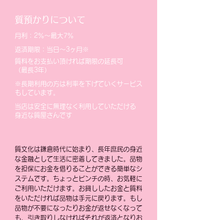
質預かりについて
月利：2％～最大7％
返済期限：当日～3ヶ月※
質料をお支払い頂ければ期限の延長可
（最長3年）
※長期利用の方は利率を下げていくサービス
もしています。
当店は安全に無理なく利用していただける
身近な質屋さんです
質文化は鎌倉時代に始まり、長年庶民の身近
な金融として生活に密着してきました。品物
を担保にお金を借りることができる簡単なシ
ステムです。ちょっとピンチの時、お気軽に
ご利用いただけます。お貸ししたお金と質料
をいただければ品物は手元に戻ります。もし
品物が不要になったりお金が返せなくなって
も、引き取りしなければそれが返済となりお