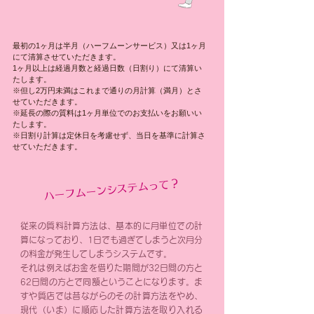
最初の1ヶ月は半月（ハーフムーンサービス）又は1ヶ月
にて清算させていただきます。
1ヶ月以上は経過月数と経過日数（日割り）にて清算い
たします。
※但し2万円未満はこれまで通りの月計算（満月）とさ
せていただきます。
※延長の際の質料は1ヶ月単位でのお支払いをお願いい
たします。
※日割り計算は定休日を考慮せず、当日を基準に計算さ
せていただきます。
ハーフムーンシステムって？
従来の質料計算方法は、基本的に月単位での計
算になっており、1日でも過ぎてしまうと次月分
の料金が発生してしまうシステムです。
それは例えばお金を借りた期間が32日間の方と
62日間の方とで同額ということになります。ま
すや質店では昔ながらのその計算方法をやめ、
現代（いま）に順応した計算方法を取り入れる