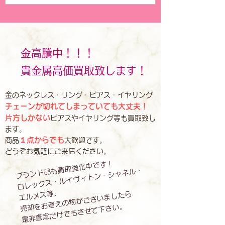
金高騰中！！！
貴金属高価買取致します！
金のネックレス・リング・ピアス・イヤリング
チェーンが切れてしまっていても大丈夫！
片方しかない
ピアスやイヤリング等も買取致し
ます。
１点からでも
商品
大歓迎です。
どうぞお気軽にご来店ください。
ブランド品も買取強化中です！
ロレックス・ルイヴィトン・シャネル・
エルメス等、
売却をお考えの物がございましたら
是非査定だけでもさせて下さい。