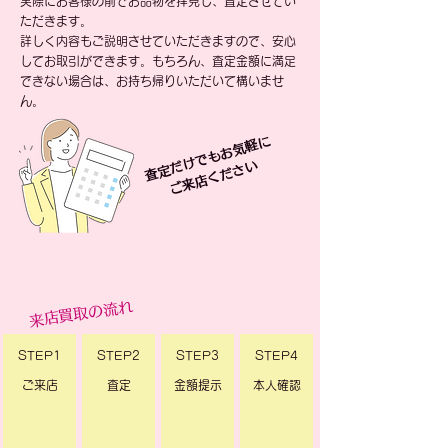
実際にお客様の前でお品物を拝見し、査定させてい
ただきます。
詳しく内容もご説明させていただきますので、安心
してお取引ができます。もちろん、査定金額に満足
できない場合は、お持ち帰りいただいて構いませ
ん。
査
定
け
で
も
お
気
軽
に
ご
来
店
く
だ
さ
だ
い
来店買取の流れ
STEP1
STEP2
STEP3
STEP4
ご来店
査定
​金額提示
​本人確認