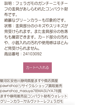
説明：フェラガモのガンチーニモチー
フの金具があしらわれたコンパクト財
布です。
綺麗なグリーンカラーも印象的です。
状態：金具部分の小キズやスリキズが
見受けられます。また金具部分の色落
ちも確認できます。カード部分の汚れ
や、小銭入れの汚れや使用感はほとん
ど見受けられません。
商品番号：24103092
カートへ入れる
駿河区
安倍川
静岡質屋
ますや質店
質屋
pawnshop
リサイクルショップ
買取
販売
pawnshop_masuya78
MASUYA78
質
ますや静岡
販売品
コンパクト財布
ウォレット
グリーンカラー
サルヴァトーレフェラガモ