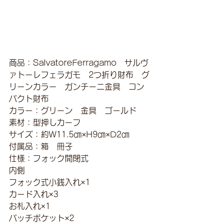
商品：SalvatoreFerragamo　サルヴ
ァトーレフェラガモ　2つ折り財布　グ
リーンカラー　ガンチーニ金具　コン
パクト財布
カラー：グリーン　金具　ゴールド
素材：型押しカーフ
サイズ：約W11.5㎝×H9㎝×D2㎝
付属品：箱　冊子
仕様：フォック開閉式
内側
フォック式小銭入れ×1
カード入れ×3
お札入れ×1
パッチポケット×2