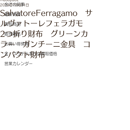
全ての記事
2024年10月31日
SalvatoreFerragamo サ
最新情報
ルヴァトーレフェラガモ
買取商品
2つ折り財布 グリーンカ
販売商品
ラー ガンチーニ金具 コ
お買い得情報
ンパクト財布
金・プラチナ本日の買取価格
営業カレンダー