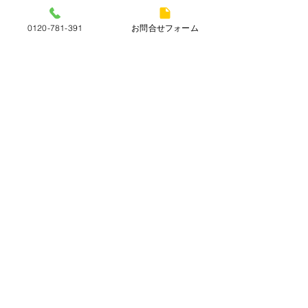
Ferragamo
２つ折り財布
ガンチーニ
ダブルガンチーニ
お財布
wallet
0120-781-391
お問合せフォーム
販売商品
すべて表示
最新記事