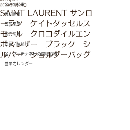
全ての記事
2024年6月24日
SAINT LAURENT サンロ
最新情報
ーラン ケイトタッセルス
買取商品
モール クロコダイルエン
販売商品
ボスレザー ブラック シ
お買い得情報
ルバー ショルダーバッグ
金・プラチナ本日の買取価格
営業カレンダー