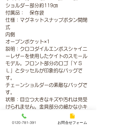
ショルダー部分約119㎝
付属品：	保存袋　
仕様：マグネットスナップボタン開閉
式
内側
オープンポケット×1
説明：クロコダイルエンボスシャイニ
ーレザーを使用したケイトのスモール
モデル。フロント部分のロゴ「ＹＳ
Ｌ」とタッセルが印象的なバッグで
す。
チェーンショルダーの素敵なバッグで
す。
状態：目立つ大きなキズや汚れは見受
けられません。金具部分の細かな小キ
ズやクスミが見受けられます。目立つ
大きなキズや汚れは見受けられませ
0120-781-391
お問合せフォーム
ん。内側部分の汚れやキズは見受けら