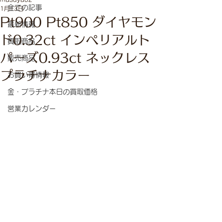
全ての記事
1月13日
Pt900 Pt850 ダイヤモン
最新情報
ド0.32ct インペリアルト
買取商品
パーズ0.93ct ネックレス
販売商品
プラチナカラー
お買い得情報
金・プラチナ本日の買取価格
営業カレンダー