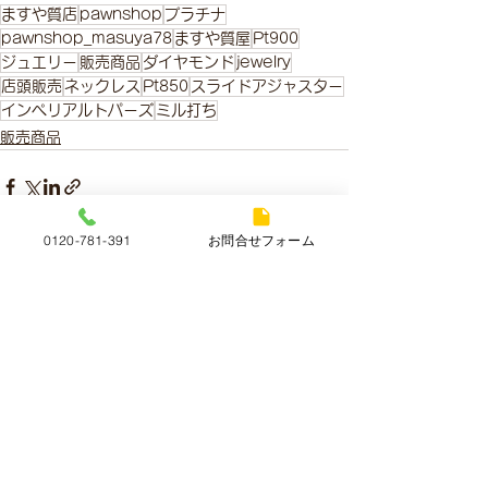
ますや質店
pawnshop
プラチナ
pawnshop_masuya78
ますや質屋
Pt900
ジュエリー
販売商品
ダイヤモンド
jewelry
店頭販売
ネックレス
Pt850
スライドアジャスター
インペリアルトパーズ
ミル打ち
販売商品
0120-781-391
お問合せフォーム
すべて表示
最新記事