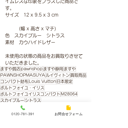
イムレスな印象をプラスした商品で
す。
サイズ　12 x 9.5 x 3 cm
　　　(幅 x 高さ x マチ)
色　スカイブルー　シトラス
素材　カウハイドレザー
未使用の状態の商品をお買取りさせて
いただきました。
ますや質店
pawnshop
ますや静岡
ますや
PAWNSHOPMASUYA
ルイヴィトン
買取商品
コンパクト財布
Louis Vuitton
日本限定
ポルトフォイユ・イリス
ポルトフォイユイリスコンパクト
M28064
スカイブルー
シトラス
買取商品
0120-781-391
お問合せフォーム