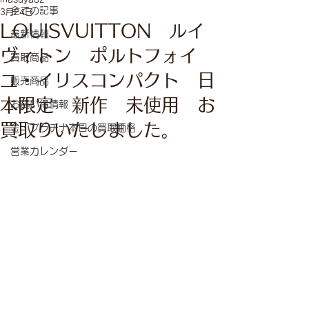
全ての記事
3月24日
LOUISVUITTON ルイ
最新情報
ヴィトン ポルトフォイ
買取商品
ユ・イリスコンパクト 日
販売商品
本限定 新作 未使用 お
お買い得情報
買取りいたしました。
金・プラチナ本日の買取価格
営業カレンダー