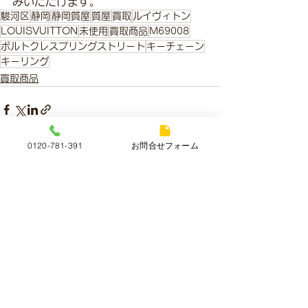
みいただけます。
駿河区
静岡
静岡質屋
質屋
買取
ルイヴィトン
LOUISVUITTON
未使用
買取商品
M69008
ポルトクレスプリングストリート
キーチェーン
キーリング
買取商品
0120-781-391
お問合せフォーム
すべて表示
最新記事