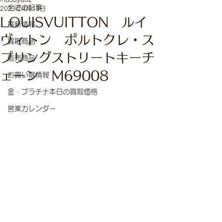
全ての記事
2023年4月13日
LOUISVUITTON ルイ
最新情報
ヴィトン ポルトクレ・ス
買取商品
プリングストリートキーチ
販売商品
ェーン M69008
お買い得情報
金・プラチナ本日の買取価格
営業カレンダー