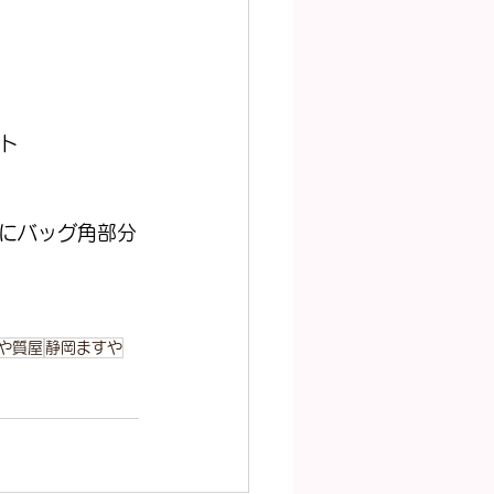
ト
にバッグ角部分
や質屋
静岡ますや