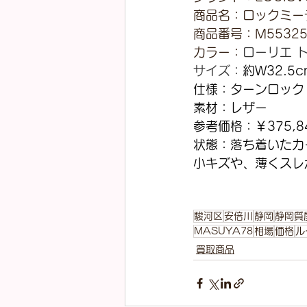
商品名：ロックミー
商品番号：M5532
カラー：
ローリエ 
サイズ：
約W32.5c
仕様：ターンロック
素材：レザー
参考価格：￥375,8
状態：落ち着いたカ
小キズや、薄くスレ
駿河区
安倍川
静岡
静岡質
MASUYA78
相場
価格
ル
買取商品