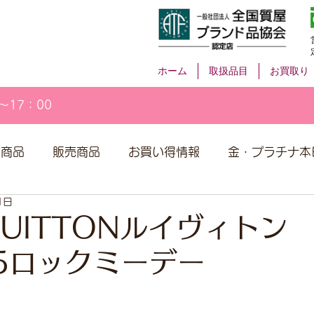
ホーム
取扱品目
お買取り
～17：00
取商品
販売商品
お買い得情報
金・プラチナ本
1日
VUITTONルイヴィトン
25ロックミーデー