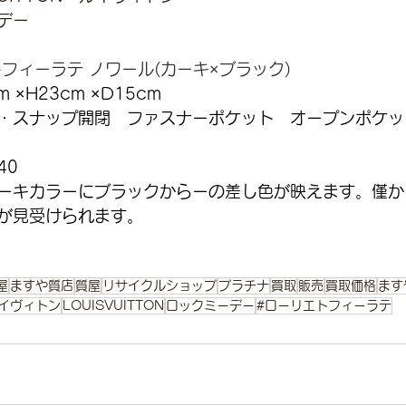
デー
5
トフィーラテ ノワール(カーキ×ブラック)
m ×H23cm ×D15cm
・スナップ開閉　ファスナーポケット　オープンポケッ
40
ーキカラーにブラックからーの差し色が映えます。僅か
が見受けられます。
屋
ますや質店
質屋
リサイクルショップ
プラチナ
買取
販売
買取価格
ます
イヴィトン
LOUISVUITTON
ロックミーデー
#ローリエトフィーラテ