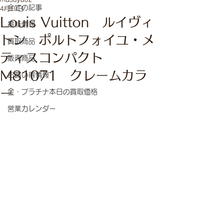
全ての記事
4月10日
Louis Vuitton ルイヴィ
最新情報
トン ポルトフォイユ・メ
買取商品
ティスコンパクト
販売商品
M81071 クレームカラ
お買い得情報
ー
金・プラチナ本日の買取価格
営業カレンダー