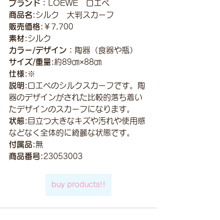
ブランド：
LOEWE　ロエベ
商品名:
シルク　大判スカーフ
販売価格:
￥7,700
素材:
シルク
カラー/デザイン：
陶器（食器や瓶）
サイズ/重量:
約89㎝×88㎝
仕様:
※
説明:
ロエベのシルクスカーフです。陶
器のデザインがされた比較的落ち着い
たデザインのスカーフになります。
状態:
目立つ大きなキズや汚れや使用感
などなく全体的に綺麗な状態です。
付属品:
無
商品番号:
23053003
buy products!!