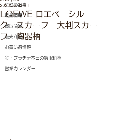
全ての記事
2023年5月24日
LOEWE ロエべ シル
最新情報
ク スカーフ 大判スカー
買取商品
フ 陶器柄
販売商品
お買い得情報
金・プラチナ本日の買取価格
営業カレンダー