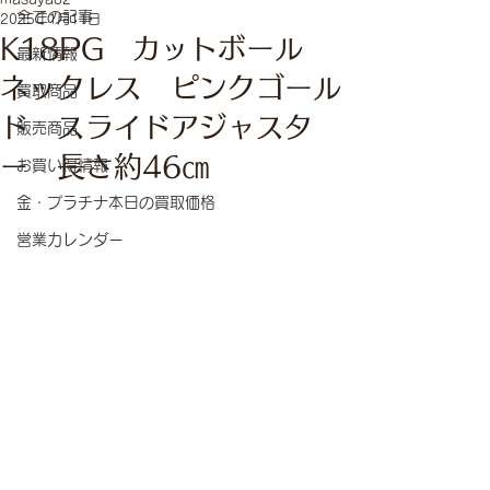
全ての記事
2025年1月11日
K18PG カットボール
最新情報
ネックレス ピンクゴール
買取商品
ド スライドアジャスタ
販売商品
ー 長さ約46㎝
お買い得情報
金・プラチナ本日の買取価格
営業カレンダー