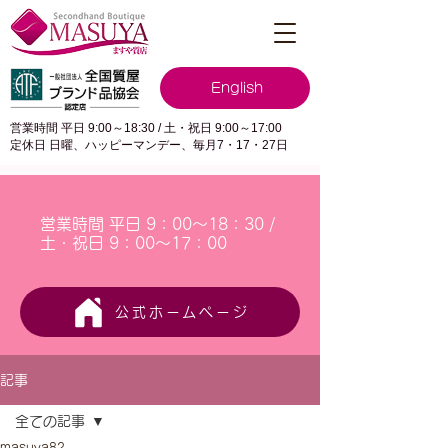
English
営業時間 平日 9:00～18:30 / 土・祝日 9:00～17:00
定休日 日曜、ハッピーマンデー、毎月7・17・27日
営業時間 平日 9：00～18：30 /
土・祝日 9：00～17：00
公式ホームページ
記事
全ての記事
masuya82