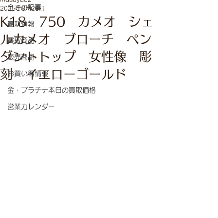
全ての記事
2025年8月29日
K18 750 カメオ シェ
最新情報
ルカメオ ブローチ ペン
買取商品
ダントトップ 女性像 彫
販売商品
刻 イエローゴールド
お買い得情報
金・プラチナ本日の買取価格
営業カレンダー