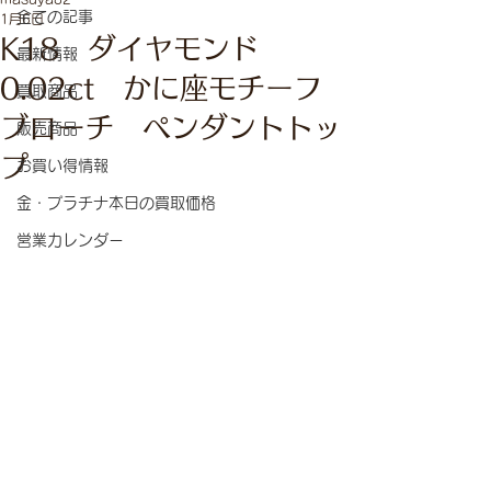
全ての記事
1月6日
K18 ダイヤモンド
最新情報
0.02ct かに座モチーフ
買取商品
ブローチ ペンダントトッ
販売商品
プ
お買い得情報
金・プラチナ本日の買取価格
営業カレンダー