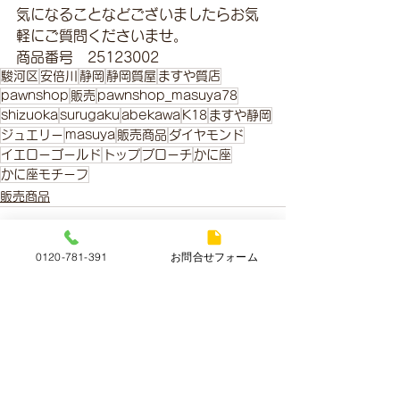
気になることなどございましたらお気
軽にご質問くださいませ。
商品番号　25123002
駿河区
安倍川
静岡
静岡質屋
ますや質店
pawnshop
販売
pawnshop_masuya78
shizuoka
surugaku
abekawa
K18
ますや静岡
ジュエリー
masuya
販売商品
ダイヤモンド
イエローゴールド
トップ
ブローチ
かに座
かに座モチーフ
販売商品
0120-781-391
お問合せフォーム
すべて表示
最新記事