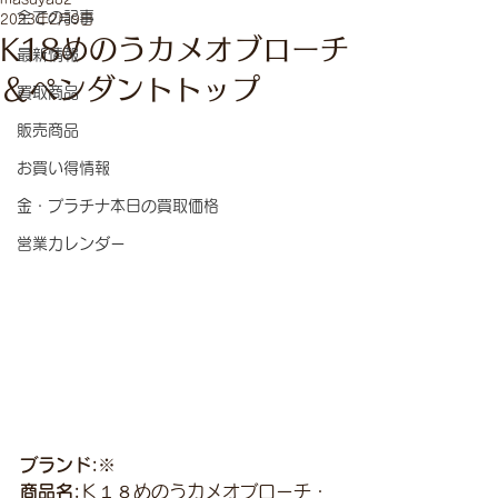
全ての記事
2023年2月9日
K18めのうカメオブローチ
最新情報
＆ペンダントトップ
買取商品
販売商品
お買い得情報
金・プラチナ本日の買取価格
営業カレンダー
ブランド:
※
商品名:
Ｋ１８めのうカメオブローチ・