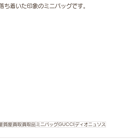
落ち着いた印象のミニバッグです。
屋
質屋
買取
買取品
ミニバッグ
GUCCI
ディオニュソス