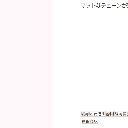
マットなチェーンが
駿河区
安倍川
静岡
静岡質
買取商品