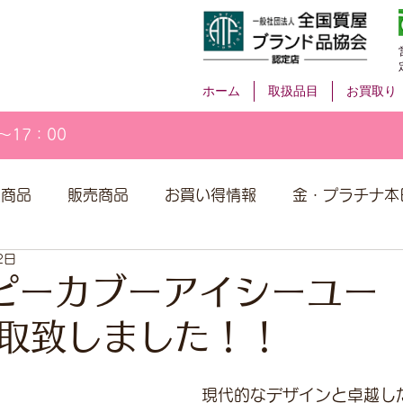
ホーム
取扱品目
お買取り
～17：00
取商品
販売商品
お買い得情報
金・プラチナ本
2日
I ピーカブーアイシーユー
取致しました！！
現代的なデザインと卓越し