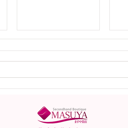
Louis Vuitton ルイヴィト
LO
ン アルマBB M53152
ィト
モノグラム バッグ ショル
コン
ダーバッグ 2WAY モノグ
スカ