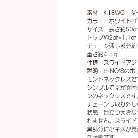
素材　K18WG　ダイ
カラー　ホワイトゴ
サイズ　
長さ約50
トップ約2㎝×1.1㎝
チェーン通し部分約
重さ約4.5ｇ
仕様　スライドアジ
説明　
E-NO’Sの
モンドネックレスで
シンプルですが雰囲
ンのネックレスです
チェーンは取り外し
状態　
目立つ大きな
れません。スライド
具部分に小キズが見
な状態です。