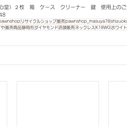
心堂）２枚　箱　ケース　クリーナー　鍵　使用上のご
48
pawnshop
リサイクルショップ
販売
pawnshop_masuya78
shizuok
すや
販売商品
静岡市
ダイヤモンド
店頭販売
ネックレス
K18WG
ホワイト