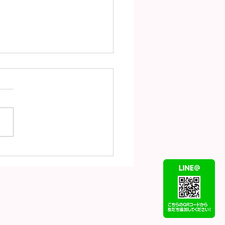
UISVUITTON ルイヴ
ン バンドーモノグラム
フィデンシャル シルク
ーフ M70637