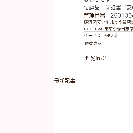
付属品　保証書（安
管理番号　
260130
駿河区
安倍川
ますや質店
abekawa
ますや静岡
ま
イーノス
E-NO’S
販売商品
最新記事