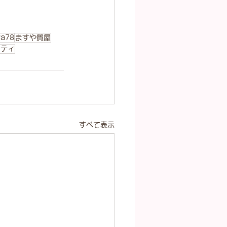
ya78
ますや質屋
シティ
すべて表示