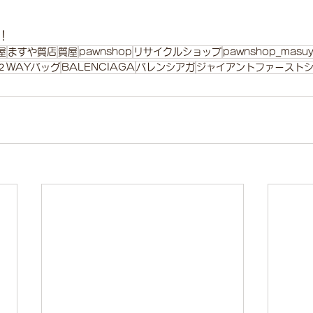
！
屋
ますや質店
質屋
pawnshop
リサイクルショップ
pawnshop_masu
２WAYバッグ
BALENCIAGA
バレンシアガ
ジャイアントファースト