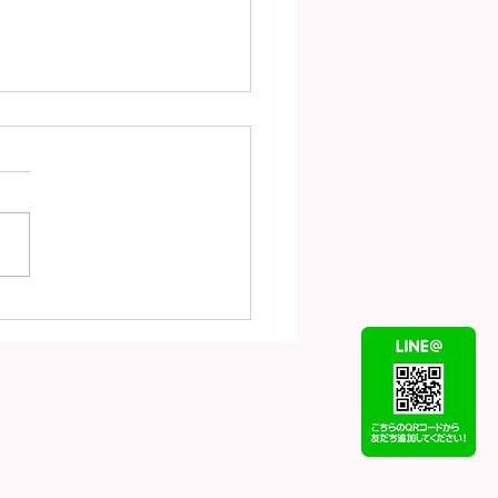
is Vuitton ルイヴィト
ポルトフォイユ・メティ
ンパクトM81071 ク
ムカラー