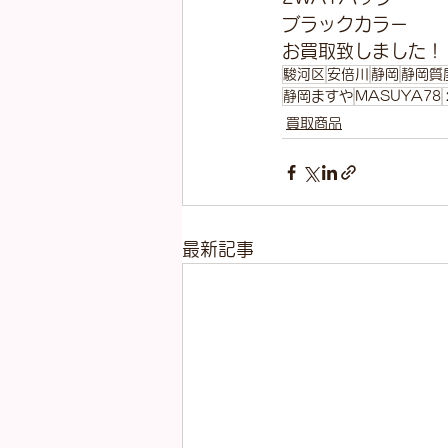
ブラックカラー
お買取致しました！
駿河区
安倍川
静岡
静岡質
静岡ますや
MASUYA78
買取商品
最新記事