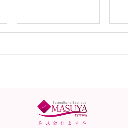
CHANEL シャネル ラム
Lou
スキン マトラッセ バッ
ン 
グ ブラック ゴールド 買
スコ
取いたしました。
レー
株式会社ますや