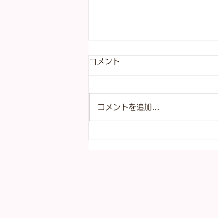
コメント
コメントを追加…
LOUISVUITTONポケット
ウォレット・LVチャーム
M29790ブルーアイリス未
使用品お買取りいたしまし
た！！