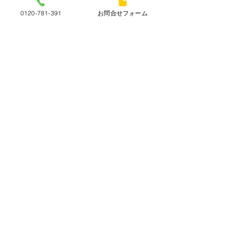
0120-781-391
お問合せフォーム
コメント
コメントを追加…
本日（7月4日）の金
7月の店休日・