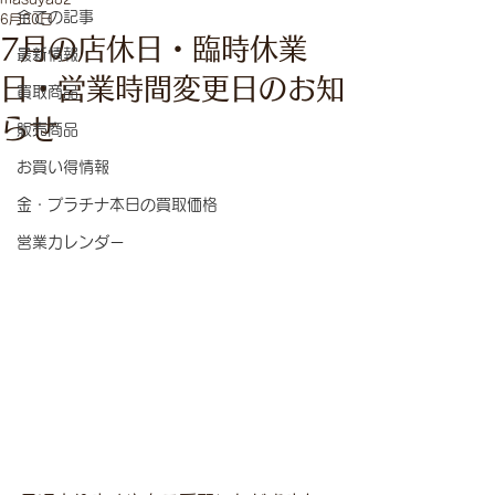
全ての記事
6月30日
7月の店休日・臨時休業
最新情報
日・営業時間変更日のお知
買取商品
らせ
販売商品
お買い得情報
金・プラチナ本日の買取価格
営業カレンダー