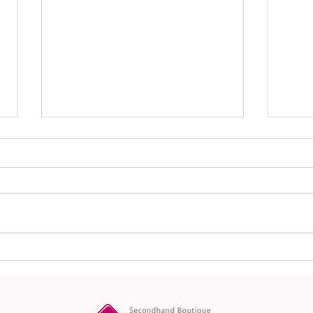
本日（7月4日）の金
7月
（K18）プラチナ
営業
（Pt900）の買取価格！