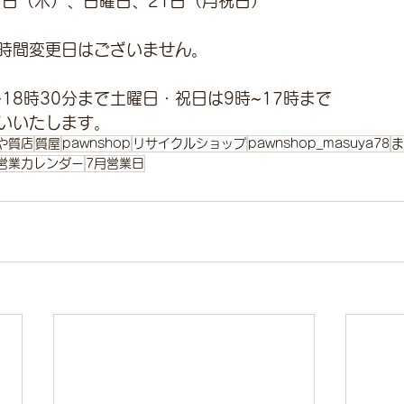
7日（木）、日曜日、21日（月祝日）
時間変更日はございません。
18時30分まで土曜日・祝日は9時~17時まで
いいたします。
や質店
質屋
pawnshop
リサイクルショップ
pawnshop_masuya78
ま
営業カレンダー
7月営業日