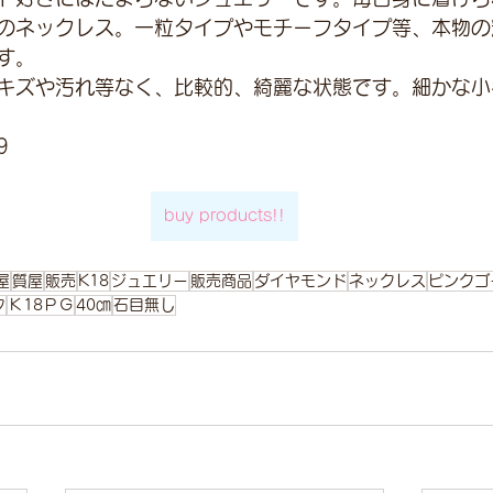
のネックレス。一粒タイプやモチーフタイプ等、本物の
す。
キズや汚れ等なく、比較的、綺麗な状態です。細かな小
9
buy products!!
屋
質屋
販売
K18
ジュエリー
販売商品
ダイヤモンド
ネックレス
ピンクゴ
フ
Ｋ18ＰＧ
40㎝
石目無し