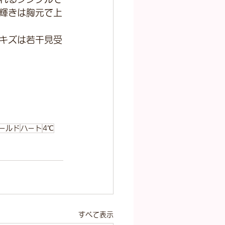
輝きは胸元で上
キズは若干見受
ールド
ハート
4℃
すべて表示