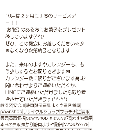
10月は２ヶ月に１度のサービスデ
ー！！
 お取引のある方にお菓子をプレゼント
🎁しています(^^)/ 
ぜひ、この機会にお越しください☆彡
※なくなり次第終了となります 
また、来年のますやカレンダーも、も
う少しするとお配りできます📅 
カレンダー数に限りがございます為,お
問い合わせよりご連絡いただくか、
LINEにご連絡いただけましたら取り置
きさせていただきます(*^-^*)
駿河区
安倍川
静岡
静岡質屋
ますや質店
質屋
pawnshop
リサイクルショップ
プラチナ
金
買取
販売
買取価格
pawnshop_masuya78
ますや質屋
本日の買取
預かり
静岡ますや
融資
MASUYA78