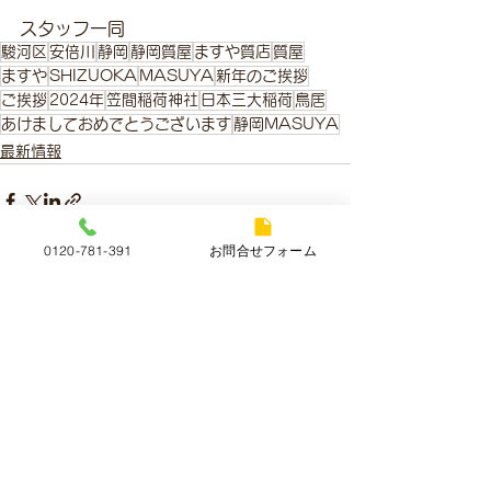
スタッフ一同
駿河区
安倍川
静岡
静岡質屋
ますや質店
質屋
ますや
SHIZUOKA
MASUYA
新年のご挨拶
ご挨拶
2024年
笠間稲荷神社
日本三大稲荷
鳥居
あけましておめでとうございます
静岡MASUYA
最新情報
0120-781-391
お問合せフォーム
すべて表示
最新記事