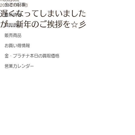
全ての記事
2024年1月10日
遅くなってしまいました
最新情報
が…新年のご挨拶を☆彡
買取商品
販売商品
お買い得情報
金・プラチナ本日の買取価格
営業カレンダー