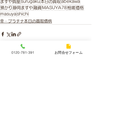
ますや質屋
surugaku
本日の買取
abekawa
預かり
静岡ますや
融資
MASUYA78
相場
価格
masuya
shichi
金・プラチナ本日の買取価格
0120-781-391
お問合せフォーム
すべて表示
最新記事