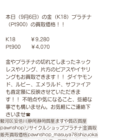
本日（9月6日）の金（K18）プラチナ
（Pt900）の買取価格！！
K18　　　￥9,280
Pt900　　￥4,070
金やプラチナの切れてしまったネック
レスやリング、片方のピアスやイヤリ
ングもお買取できます！！ ダイヤモン
ド、ルビー、エメラルド、サファイア
も査定額に反映させていただきま
す！！ 不明点や気になること、些細な
事でも構いません。お気軽にご連絡下
さいませ☎
駿河区
安倍川
静岡
静岡質屋
ますや質店
質屋
pawnshop
リサイクルショップ
プラチナ
金
買取
販売
買取価格
pawnshop_masuya78
shizuoka