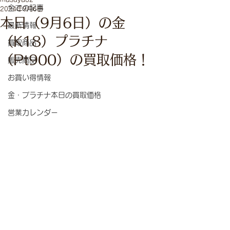
全ての記事
2024年9月6日
本日（9月6日）の金
最新情報
（K18）プラチナ
買取商品
（Pt900）の買取価格！
販売商品
お買い得情報
金・プラチナ本日の買取価格
営業カレンダー