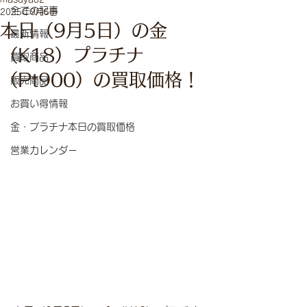
全ての記事
2025年9月5日
本日（9月5日）の金
最新情報
（K18）プラチナ
買取商品
（Pt900）の買取価格！
販売商品
お買い得情報
金・プラチナ本日の買取価格
営業カレンダー