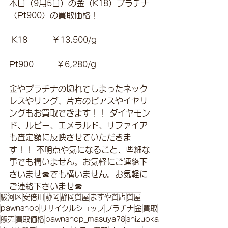
本日（9月5日）の金（K18）プラチナ
（Pt900）の買取価格！
 K18　　　￥13,500/g 
Pt900         ￥6,280/g 
金やプラチナの切れてしまったネック
レスやリング、片方のピアスやイヤリ
ングもお買取できます！！ ダイヤモン
ド、ルビー、エメラルド、サファイア
も査定額に反映させていただきま
す！！ 不明点や気になること、些細な
事でも構いません。お気軽にご連絡下
さいませ☎でも構いません。お気軽に
ご連絡下さいませ☎
駿河区
安倍川
静岡
静岡質屋
ますや質店
質屋
pawnshop
リサイクルショップ
プラチナ
金
買取
販売
買取価格
pawnshop_masuya78
shizuoka