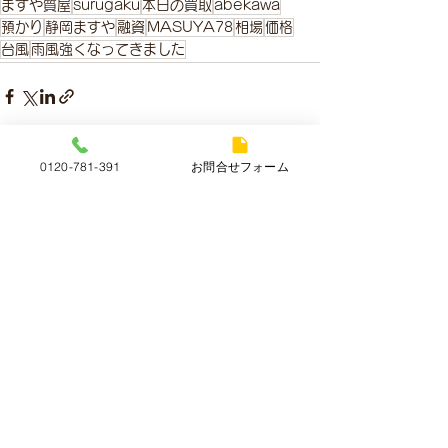
ますや質屋
surugaku
本日の買取
abekawa
預かり
静岡ますや
融資
MASUYA78
相場
価格
台風
雨風強くなってきました
0120-781-391
お問合せフォーム
すべて表示
最新記事