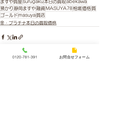
ますや質屋
surugaku
本日の買取
abekawa
預かり
静岡ますや
融資
MASUYA78
相場
価格
質
ゴールド
masuya
質店
金・プラチナ本日の買取価格
0120-781-391
お問合せフォーム
すべて表示
最新記事