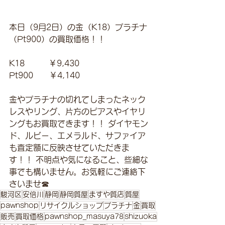
本日（9月2日）の金（K18）プラチナ
（Pt900）の買取価格！！
K18　　　￥9,430
Pt900　　￥4,140
金やプラチナの切れてしまったネック
レスやリング、片方のピアスやイヤリ
ングもお買取できます！！ ダイヤモン
ド、ルビー、エメラルド、サファイア
も査定額に反映させていただきま
す！！ 不明点や気になること、些細な
事でも構いません。お気軽にご連絡下
さいませ☎
駿河区
安倍川
静岡
静岡質屋
ますや質店
質屋
pawnshop
リサイクルショップ
プラチナ
金
買取
販売
買取価格
pawnshop_masuya78
shizuoka