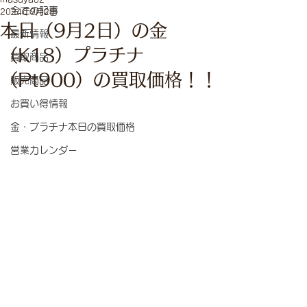
全ての記事
2024年9月2日
本日（9月2日）の金
最新情報
（K18）プラチナ
買取商品
（Pt900）の買取価格！！
販売商品
お買い得情報
金・プラチナ本日の買取価格
営業カレンダー