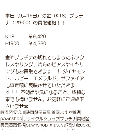
本日（9月19日）の金（K18）プラチ
ナ（Pt900）の買取価格！！
K18　　　￥9,420
Pt900　　￥4,230
金やプラチナの切れてしまったネック
レスやリング、片方のピアスやイヤリ
ングもお買取できます！！ ダイヤモン
ド、ルビー、エメラルド、サファイア
も査定額に反映させていただきま
す！！ 不明点や気になること、些細な
事でも構いません。お気軽にご連絡下
さいませ☎
駿河区
安倍川
静岡
静岡質屋
質屋
ますや質店
pawnshop
リサイクルショップ
プラチナ
買取
金
販売
買取価格
pawnshop_masuya78
shizuoka