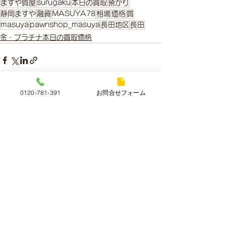
ますや質屋
surugaku
本日の買取
預かり
静岡ますや
融資
MASUYA78
相場
価格
質
masuya
pawnshop_masuya
長田地区
長田
金・プラチナ本日の買取価格
0120-781-391
お問合せフォーム
すべて表示
最新記事