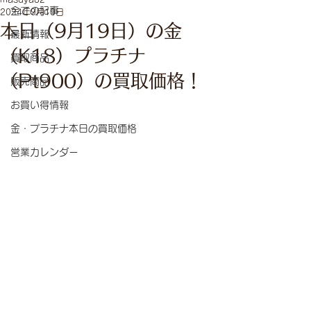
全ての記事
2024年9月19日
本日（9月19日）の金
最新情報
（K18）プラチナ
買取商品
（Pt900）の買取価格！
販売商品
お買い得情報
金・プラチナ本日の買取価格
営業カレンダー