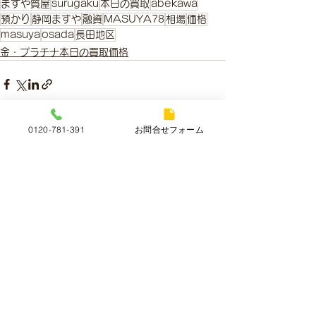
ますや質屋
surugaku
本日の買取
abekawa
預かり
静岡ますや
融資
MASUYA78
相場
価格
masuya
osada
長田地区
金・プラチナ本日の買取価格
0120-781-391
お問合せフォーム
すべて表示
最新記事