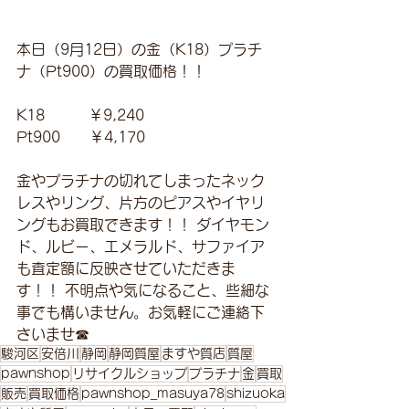
本日（9月12日）の金（K18）プラチ
ナ（Pt900）の買取価格！！
K18　　　￥9,240
Pt900　　￥4,170
金やプラチナの切れてしまったネック
レスやリング、片方のピアスやイヤリ
ングもお買取できます！！ ダイヤモン
ド、ルビー、エメラルド、サファイア
も査定額に反映させていただきま
す！！ 不明点や気になること、些細な
事でも構いません。お気軽にご連絡下
さいませ☎
駿河区
安倍川
静岡
静岡質屋
ますや質店
質屋
pawnshop
リサイクルショップ
プラチナ
金
買取
販売
買取価格
pawnshop_masuya78
shizuoka