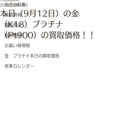
全ての記事
2024年9月12日
本日（9月12日）の金
最新情報
（K18）プラチナ
買取商品
（Pt900）の買取価格！！
販売商品
お買い得情報
金・プラチナ本日の買取価格
営業カレンダー