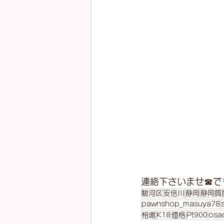
連絡下さいませ☎で
駿河区
安倍川
静岡
静岡質
pawnshop_masuya78
相場
K18
価格
Pt900
osa