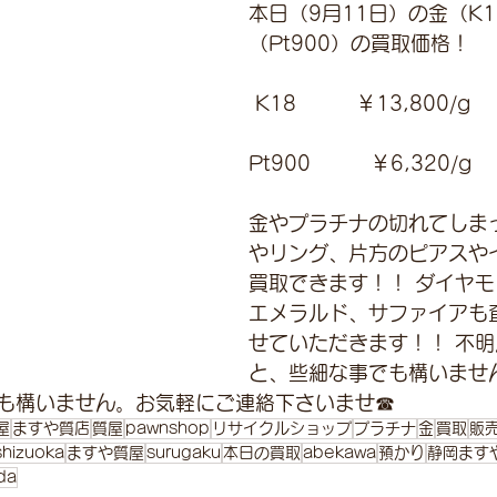
本日（9月11日）の金（K
（Pt900）の買取価格！
 K18　　　￥13,800/g 
Pt900         ￥6,320/g 
金やプラチナの切れてしま
やリング、片方のピアスや
買取できます！！ ダイヤ
エメラルド、サファイアも
せていただきます！！ 不
と、些細な事でも構いませ
も構いません。お気軽にご連絡下さいませ☎
屋
ますや質店
質屋
pawnshop
リサイクルショップ
プラチナ
金
買取
販
shizuoka
ますや質屋
surugaku
本日の買取
abekawa
預かり
静岡ます
da