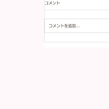
コメント
コメントを追加…
本日（8月4日）の金
（K18）プラチナ
（Pt900）の買取価格！