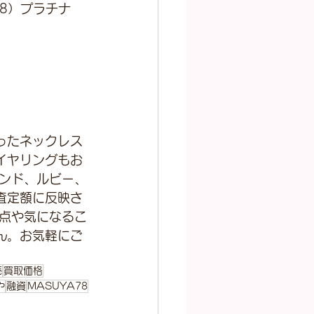
18）プラチナ
ったネックレス
イヤリングもお
モンド、ルビー、
査定額に反映さ
明点や気になるこ
ん。お気軽にご
売
買取価格
や
融資
MASUYA78