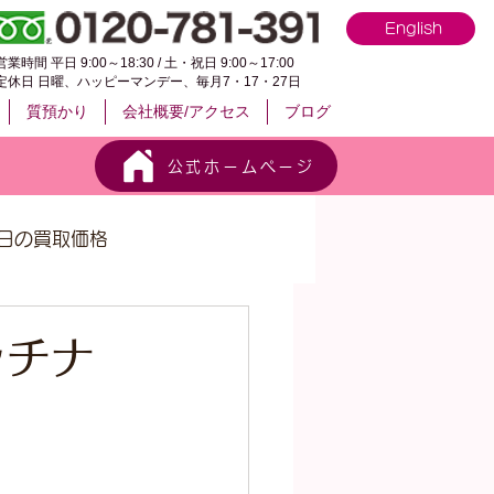
English
営業時間 平日 9:00～18:30 / 土・祝日 9:00～17:00
定休日 日曜、ハッピーマンデー、毎月7・17・27日
質預かり
会社概要/アクセス
ブログ
公式ホームページ
日の買取価格
ラチナ