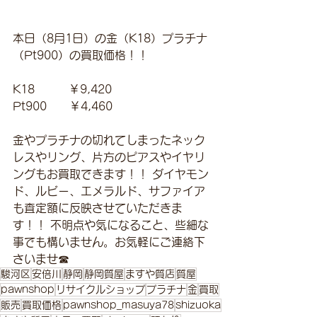
本日（8月1日）の金（K18）プラチナ
（Pt900）の買取価格！！
K18　　　￥9,420
Pt900　　￥4,460
金やプラチナの切れてしまったネック
レスやリング、片方のピアスやイヤリ
ングもお買取できます！！ ダイヤモン
ド、ルビー、エメラルド、サファイア
も査定額に反映させていただきま
す！！ 不明点や気になること、些細な
事でも構いません。お気軽にご連絡下
さいませ☎
駿河区
安倍川
静岡
静岡質屋
ますや質店
質屋
pawnshop
リサイクルショップ
プラチナ
金
買取
販売
買取価格
pawnshop_masuya78
shizuoka