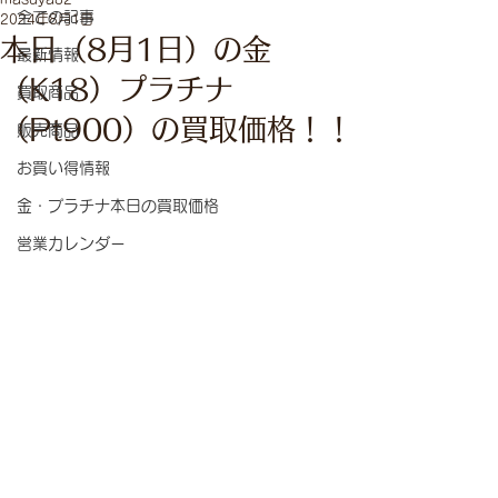
全ての記事
2024年8月1日
本日（8月1日）の金
最新情報
（K18）プラチナ
買取商品
（Pt900）の買取価格！！
販売商品
お買い得情報
金・プラチナ本日の買取価格
営業カレンダー