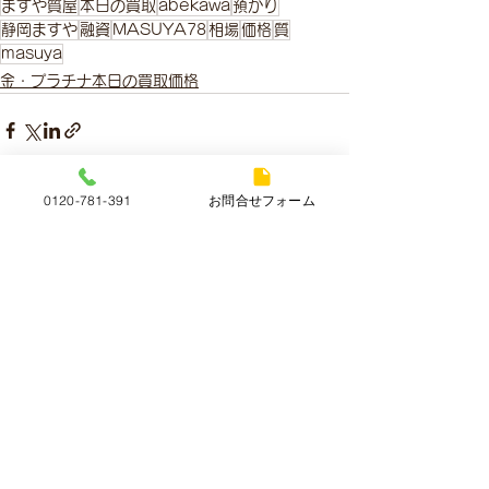
ますや質屋
本日の買取
abekawa
預かり
静岡ますや
融資
MASUYA78
相場
価格
質
masuya
金・プラチナ本日の買取価格
0120-781-391
お問合せフォーム
すべて表示
最新記事