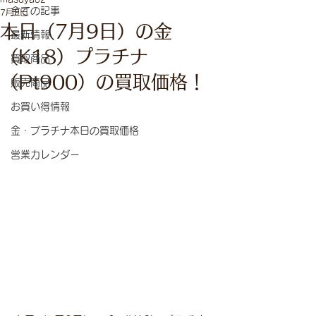
全ての記事
7月9日
本日（7月9日）の金
最新情報
（K18）プラチナ
買取商品
（Pt900）の買取価格！
販売商品
お買い得情報
金・プラチナ本日の買取価格
営業カレンダー