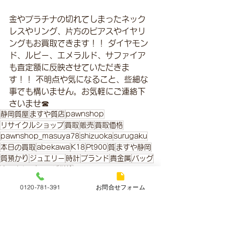
金やプラチナの切れてしまったネック
レスやリング、片方のピアスやイヤリ
ングもお買取できます！！ ダイヤモン
ド、ルビー、エメラルド、サファイア
も査定額に反映させていただきま
す！！ 不明点や気になること、些細な
事でも構いません。お気軽にご連絡下
さいませ☎
静岡質屋
ますや質店
pawnshop
リサイクルショップ
買取
販売
買取価格
pawnshop_masuya78
shizuoka
surugaku
本日の買取
abekawa
K18
Pt900
質
ますや静岡
質預かり
ジュエリー
時計
ブランド
貴金属
バッグ
ネックレス
リング
指輪
0120-781-391
お問合せフォーム