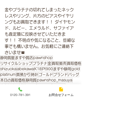
金やプラチナの切れてしまったネック
レスやリング、片方のピアスやイヤリ
ングもお買取できます！！ ダイヤモン
ド、ルビー、エメラルド、サファイア
も査定額に反映させていただきま
す！！ 不明点や気になること、些細な
事でも構いません。お気軽にご連絡下
さいませ☎
静岡質屋
ますや質店
pawnshop
リサイクルショップ
プラチナ
金
買取
販売
買取価格
shizuoka
abekawa
K18
Pt900
ますや静岡
gold
platinum
質預かり
時計
ゴールド
ブランド
バッグ
本日の買取価格
静岡質
pawnshop_masuya
査定だけでも
質屋の日
surgaku
７月8日
0120-781-391
お問合せフォーム