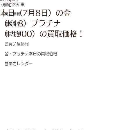
全ての記事
7月8日
本日（7月8日）の金
最新情報
（K18）プラチナ
買取商品
（Pt900）の買取価格！
販売商品
お買い得情報
金・プラチナ本日の買取価格
営業カレンダー